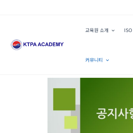
콘
텐
츠
로
교육원 소개
IS
건
너
뛰
기
커뮤니티