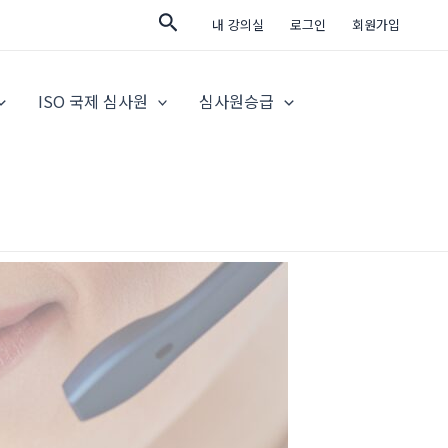
검
내 강의실
로그인
회원가입
색
ISO 국제 심사원
심사원승급