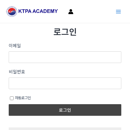
콘
Main
텐
Men
츠
로
로그인
건
너
뛰
이메일
기
비밀번호
자동로그인
로그인