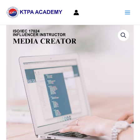
콘
Main
텐
Men
츠
로
인
건
플
너
루
뛰
언
기
서
지
도
사
/
미
디
어
크
리
에