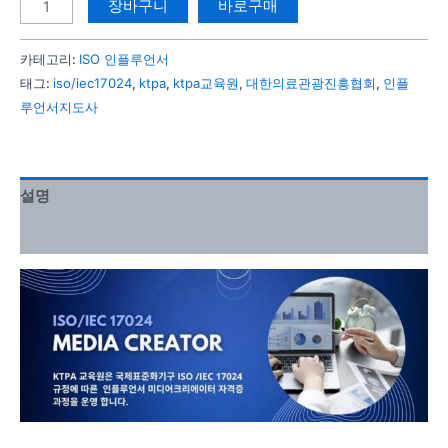
장바구니
바로구매
카테고리:
ISO 인플루언서
태그:
iso/iec17024
,
ktpa
,
ktpa교육원
,
대한의료관광진흥협회
,
인플
루언서지도사
설명
강의 커리큘럼