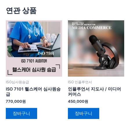
연관 상품
ISO심사원승급
ISO 인플루언서
ISO 7101 헬스케어 심사원승
인플루언서 지도사 / 미디어
급
커머스
770,000
원
450,000
원
장바구니
장바구니