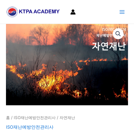
콘
Main
텐
Men
츠
로
자
건
연
너
재
뛰
난
기
수
량
홈
/
ISO재난예방안전관리사
/ 자연재난
ISO재난예방안전관리사