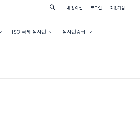
검
내 강의실
로그인
회원가입
색
ISO 국제 심사원
심사원승급