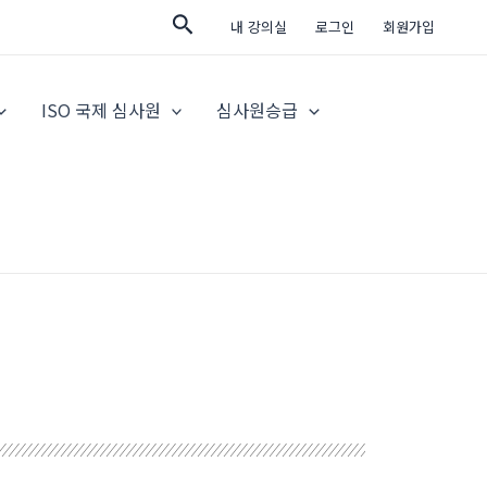
검
내 강의실
로그인
회원가입
색
ISO 국제 심사원
심사원승급