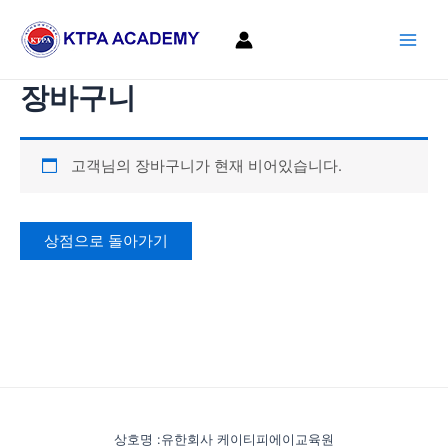
콘
Main
텐
Men
츠
로
장바구니
건
너
뛰
고객님의 장바구니가 현재 비어있습니다.
기
상점으로 돌아가기
상호명 :유한회사 케이티피에이교육원