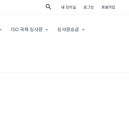
검
내 강의실
로그인
회원가입
색
ISO 국제 심사원
심사원승급