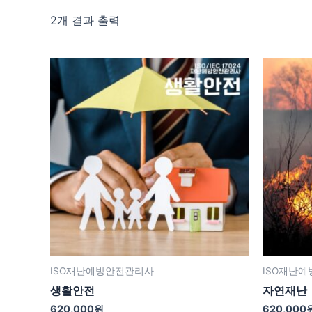
2개 결과 출력
ISO재난예방안전관리사
ISO재난
생활안전
자연재난
620,000
원
620,000