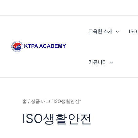
콘
텐
츠
로
교육원 소개
IS
건
너
뛰
기
커뮤니티
홈
/ 상품 태그 “ISO생활안전”
ISO생활안전