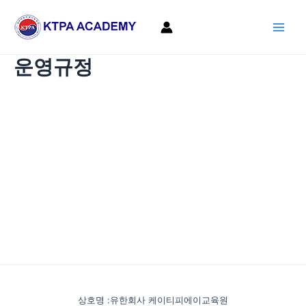
콘
Main
텐
Men
츠
로
운영규정
건
너
뛰
기
상호명 :유한회사 케이티피에이교육원