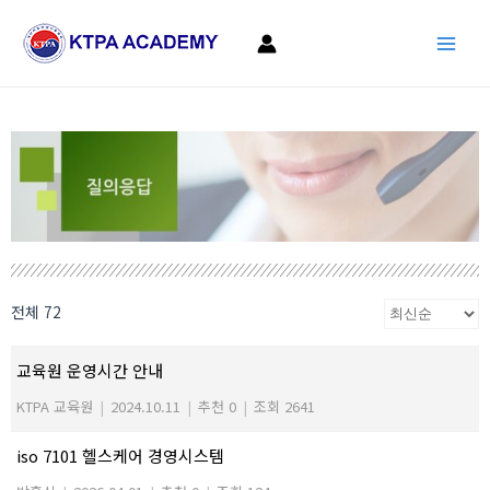
콘
Main
텐
Men
츠
로
건
너
뛰
기
전체 72
교육원 운영시간 안내
KTPA 교육원
|
2024.10.11
|
추천 0
|
조회 2641
iso 7101 헬스케어 경영시스템