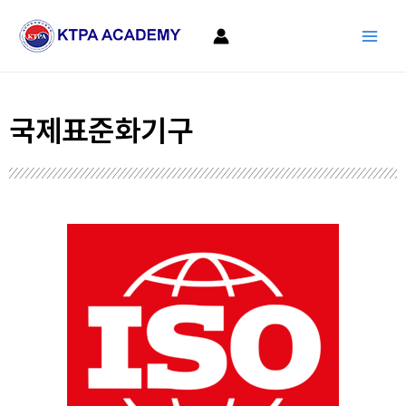
콘
Main
텐
Men
츠
로
건
국제표준화기구
너
뛰
기