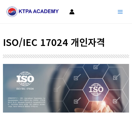
콘
Main
텐
Men
츠
로
건
ISO/IEC 17024 개인자격
너
뛰
기