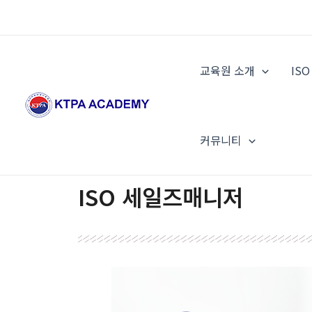
콘
텐
츠
로
교육원 소개
IS
건
너
뛰
기
커뮤니티
ISO 세일즈매니저