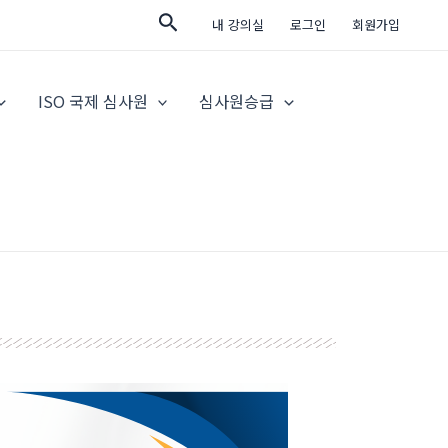
검
내 강의실
로그인
회원가입
색
ISO 국제 심사원
심사원승급