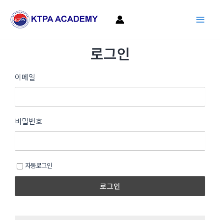
콘
Main
텐
Men
츠
로
로그인
건
너
뛰
이메일
기
비밀번호
자동로그인
로그인