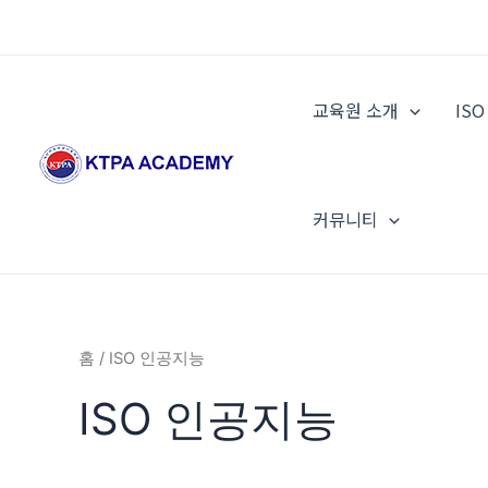
콘
텐
츠
로
교육원 소개
IS
건
너
뛰
기
커뮤니티
홈
/ ISO 인공지능
ISO 인공지능