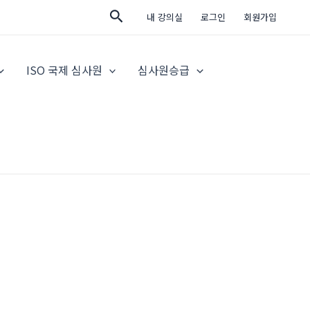
검
내 강의실
로그인
회원가입
색
ISO 국제 심사원
심사원승급