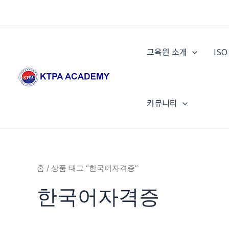
콘
텐
츠
로
교육원 소개
IS
건
너
뛰
기
커뮤니티
홈
/ 상품 태그 “한국어자격증”
한국어자격증