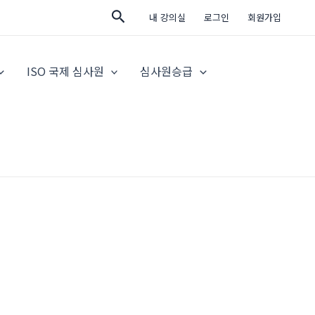
검
내 강의실
로그인
회원가입
색
ISO 국제 심사원
심사원승급