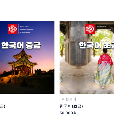
ISO한국어
급)
한국어(초급)
50,000
원