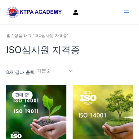
콘
Main
텐
Men
츠
로
건
홈
/ 상품 태그 “ISO심사원 자격증”
너
ISO심사원 자격증
뛰
기
8개 결과 출력
원
현
래
재
판매 중!
가
가
격:
격:
1,160,000
660,000
원.
원.