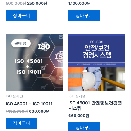
500,000
원
250,000
원
1,100,000
원
장바구니
장바구니
원
현
래
재
판매 중!
가
가
격:
격:
1,160,000
660,000
원.
원.
ISO 심사원
ISO 심사원
ISO 45001 안전및보건경영
ISO 45001 + ISO 19011
시스템
1,160,000
원
660,000
원
660,000
원
장바구니
장바구니