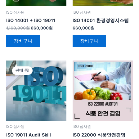
ISO 심사원
ISO 심사원
ISO 14001 + ISO 19011
ISO 14001 환경경영시스템
1,160,000
원
660,000
원
660,000
원
장바구니
장바구니
원
현
래
재
판매 중!
가
가
격:
격:
500,000
250,000
원.
원.
ISO 심사원
ISO 심사원
ISO 19011 Audit Skill
ISO 22000 식품안전경영