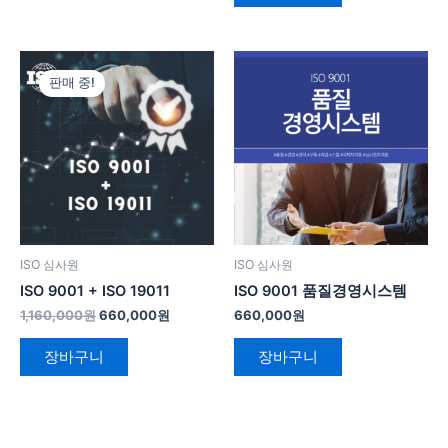
원
현
래
재
판매 중!
가
가
격:
격:
1,160,000
660,000
원.
원.
ISO 심사원
ISO 심사원
ISO 9001 + ISO 19011
ISO 9001 품질경영시스템
1,160,000
원
660,000
원
660,000
원
장바구니
장바구니