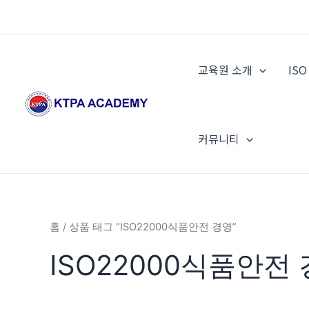
콘
텐
츠
로
교육원 소개
IS
건
너
뛰
기
커뮤니티
홈
/ 상품 태그 “ISO22000식품안전 경영”
ISO22000식품안전