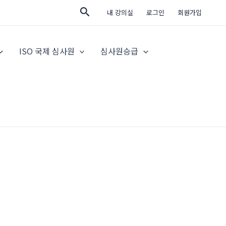
검
내 강의실
로그인
회원가입
색
ISO 국제 심사원
심사원승급