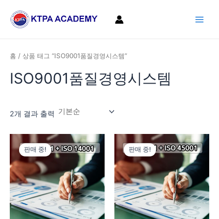
콘
Main
텐
Men
츠
로
건
홈
/ 상품 태그 “ISO9001품질경영시스템”
너
ISO9001품질경영시스템
뛰
기
2개 결과 출력
원
현
원
현
래
재
래
재
판매 중!
판매 중!
가
가
가
가
격:
격:
격:
격:
1,320,000
1,060,000
1,320,000
1,060,0
원.
원.
원.
원.