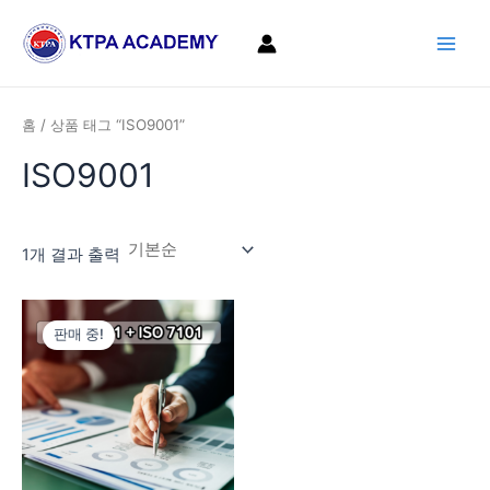
콘
Main
텐
Men
츠
로
건
홈
/ 상품 태그 “ISO9001”
너
ISO9001
뛰
기
1개 결과 출력
원
현
래
재
판매 중!
가
가
격:
격:
1,760,000
1,400,000
원.
원.