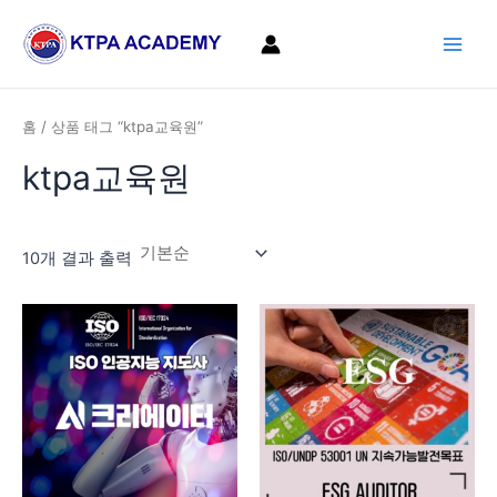
콘
Main
텐
Men
츠
로
건
홈
/ 상품 태그 “ktpa교육원”
너
ktpa교육원
뛰
기
10개 결과 출력