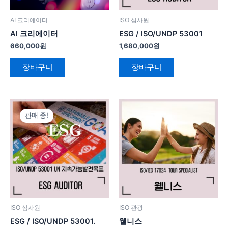
AI 크리에이터
ISO 심사원
AI 크리에이터
ESG / ISO/UNDP 53001
660,000
원
1,680,000
원
장바구니
장바구니
원
현
래
재
판매 중!
가
가
격:
격:
1,680,000
1,300,000
원.
원.
ISO 심사원
ISO 관광
ESG / ISO/UNDP 53001.
웰니스