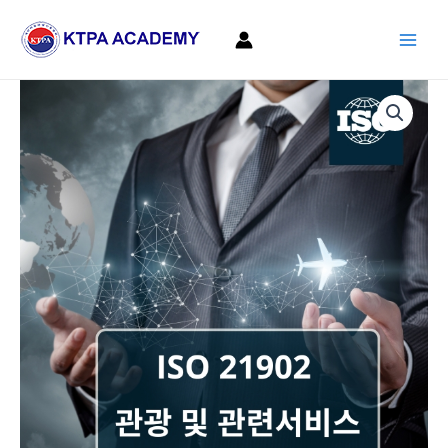
콘
Main
텐
Men
츠
로
ISO
건
21902
너
관
뛰
광
기
및
관
련
서
비
스
수
량