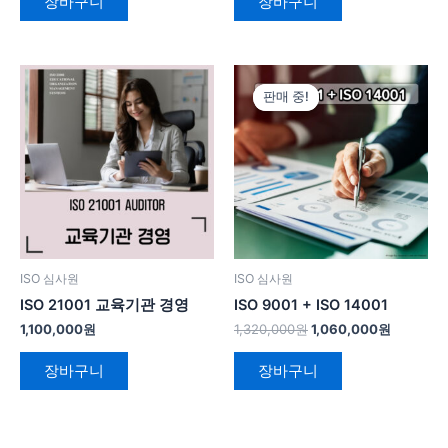
장바구니
장바구니
원
현
래
재
판매 중!
판매 중!
가
가
격:
격:
1,320,000
1,060,0
원.
원.
ISO 심사원
ISO 심사원
ISO 21001 교육기관 경영
ISO 9001 + ISO 14001
1,100,000
원
1,320,000
원
1,060,000
원
장바구니
장바구니