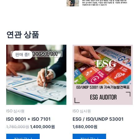
연관 상품
원
현
래
재
판매 중!
판매 중!
가
가
격:
격:
1,760,000
1,400,000
원.
원.
ISO 심사원
ISO 심사원
ISO 9001 + ISO 7101
ESG / ISO/UNDP 53001
1,760,000
원
1,400,000
원
1,680,000
원