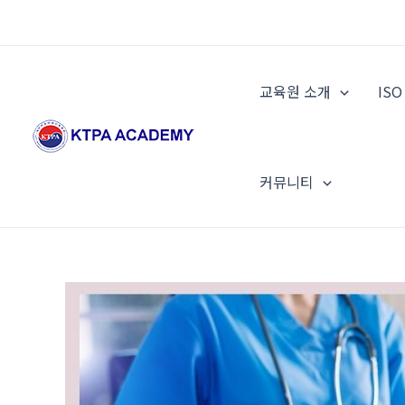
콘
텐
츠
로
교육원 소개
IS
건
너
뛰
기
커뮤니티