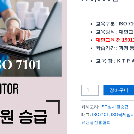
어
심
사
교육구분 : ISO 7
원
교육방식 : 대면
승
대면교육 전 19011
급
학습기간 : 과정 
수
량
교 육 장 : Ｋ
장바구니
카테고리:
ISO심사원승급
태그:
ISO7101
,
ISO국제심
료관광진흥협회