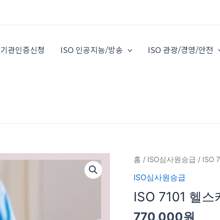
O 기관인증신청
ISO 인공지능/방송
ISO 관광/경영/안전
ISO
홈
/
ISO심사원승급
/ IS
7101
ISO심사원승급
헬
ISO 7101 
스
케
770,000
원