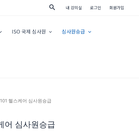
검
내 강의실
로그인
회원가입
색
ISO 국제 심사원
심사원승급
O 7101 헬스케어 심사원승급
헬스케어 심사원승급