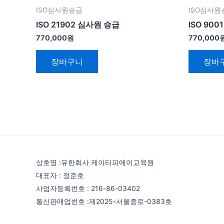
ISO심사원승급
ISO심사원
ISO 21902 심사원 승급
ISO 90
770,000
원
770,000
장바구니
장바
상호명 :유한회사 케이티피에이교육원
대표자 : 정준호
사업자등록번호 : 216-86-03402
통신판매업번호 :제2025-서울종로-0383호