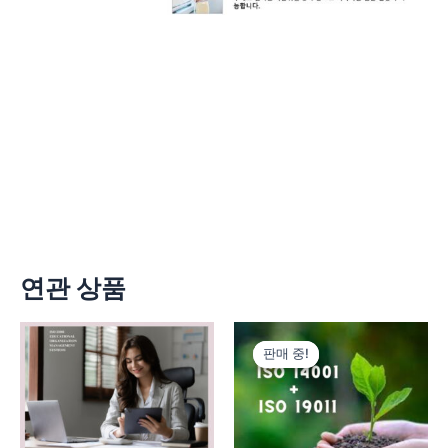
연관 상품
원
현
래
재
판매 중!
판매 중!
가
가
격:
격:
1,160,000
660,000
원.
원.