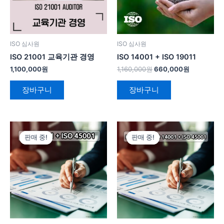
ISO 심사원
ISO 심사원
ISO 21001 교육기관 경영
ISO 14001 + ISO 19011
1,100,000
원
1,160,000
원
660,000
원
장바구니
장바구니
원
현
원
현
래
재
래
재
판매 중!
판매 중!
판매 중!
판매 중!
가
가
가
가
격:
격:
격:
격:
1,320,000
1,060,000
1,980,000
1,600,0
원.
원.
원.
원.