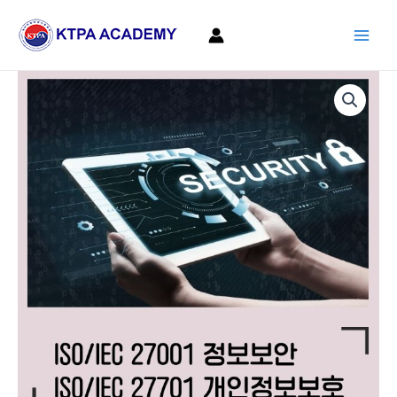
콘
Main
텐
Men
츠
로
ISO/IEC
건
27001
너
정
뛰
보
기
보
안
+
ISO/IEC
27701
개
인
정
보
보
호